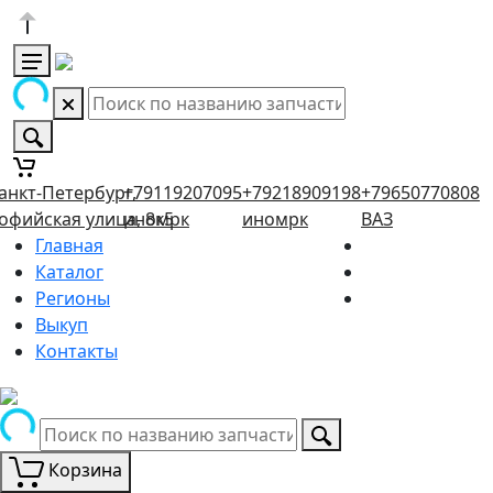
анкт-Петербург,
+79119207095
+79218909198
+79650770808
офийская улица, 8к5
иномрк
иномрк
ВАЗ
Главная
Каталог
Регионы
Выкуп
Контакты
Корзина