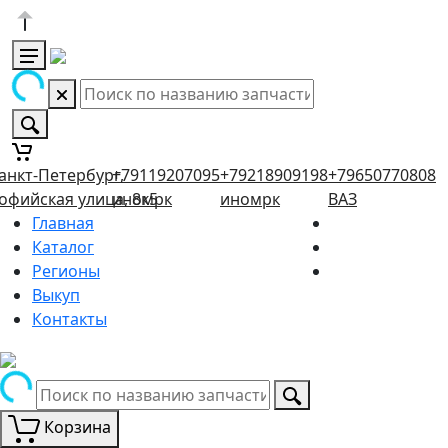
анкт-Петербург,
+79119207095
+79218909198
+79650770808
офийская улица, 8к5
иномрк
иномрк
ВАЗ
Главная
Каталог
Регионы
Выкуп
Контакты
Корзина