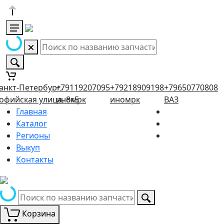
анкт-Петербург,
+79119207095
+79218909198
+79650770808
офийская улица, 8к5
иномрк
иномрк
ВАЗ
Главная
Каталог
Регионы
Выкуп
Контакты
Корзина