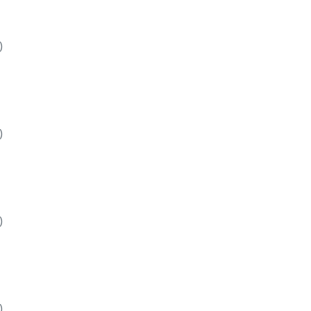
)
)
)
)