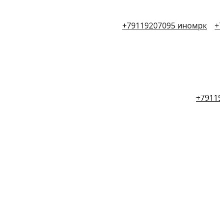
+79119207095 иномрк
+
+7911