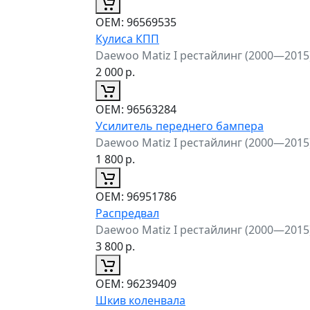
ОЕМ:
96569535
Кулиса КПП
Daewoo Matiz I рестайлинг (2000—2015
2 000
р.
ОЕМ:
96563284
Усилитель переднего бампера
Daewoo Matiz I рестайлинг (2000—2015
1 800
р.
ОЕМ:
96951786
Распредвал
Daewoo Matiz I рестайлинг (2000—2015
3 800
р.
ОЕМ:
96239409
Шкив коленвала