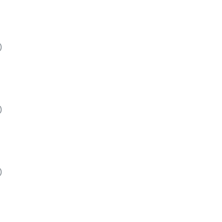
)
)
)