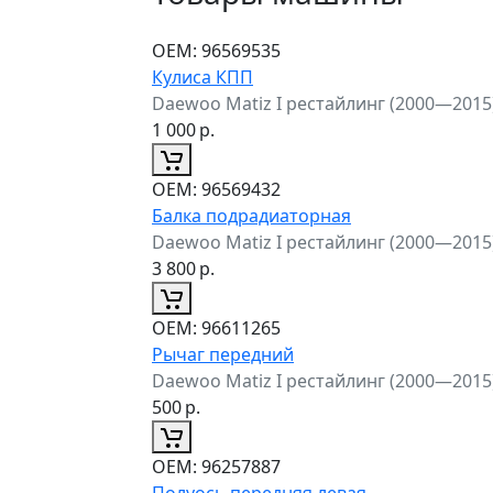
ОЕМ:
96569535
Кулиса КПП
Daewoo Matiz I рестайлинг (2000—2015
1 000
р.
ОЕМ:
96569432
Балка подрадиаторная
Daewoo Matiz I рестайлинг (2000—2015
3 800
р.
ОЕМ:
96611265
Рычаг передний
Daewoo Matiz I рестайлинг (2000—2015
500
р.
ОЕМ:
96257887
Полуось передняя левая