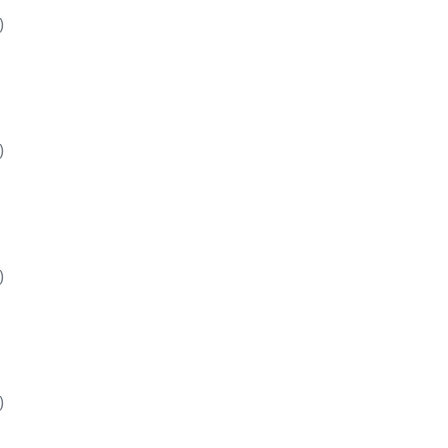
)
)
)
)