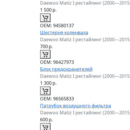
Daewoo Matiz I рестайлинг (2000—2015
1 500
р.
ОЕМ:
94580137
Шестерня коленвала
Daewoo Matiz I рестайлинг (2000—2015
700
р.
ОЕМ:
96427973
Блок предохранителей
Daewoo Matiz I рестайлинг (2000—2015
1 300
р.
ОЕМ:
96565833
Патрубок воздушного фильтра
Daewoo Matiz I рестайлинг (2000—2015
600
р.