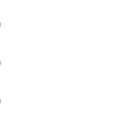
)
)
)