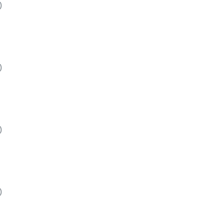
)
)
)
)