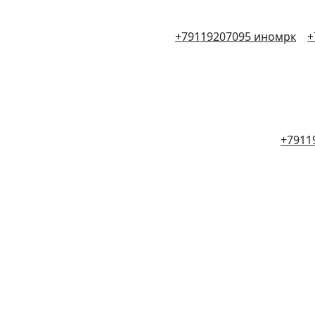
+79119207095 иномрк
+
+7911