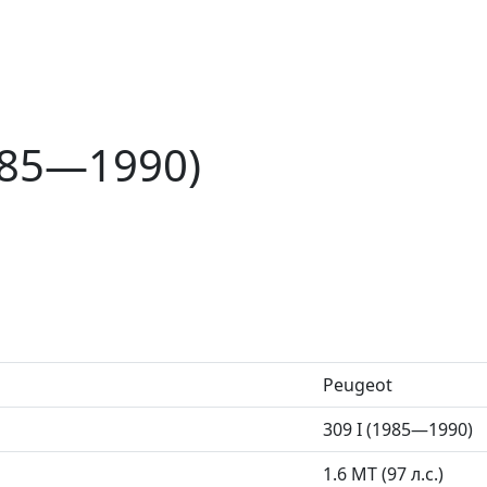
985—1990)
Peugeot
309 I (1985—1990)
1.6 MT (97 л.с.)