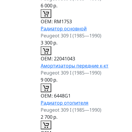
6 000
р.
ОЕМ:
RM1753
Радиатор основной
Peugeot 309 I (1985—1990)
3 300
р.
ОЕМ:
22041043
Амортизаторы передние к-кт
Peugeot 309 I (1985—1990)
9 000
р.
ОЕМ:
6448G1
Радиатор отопителя
Peugeot 309 I (1985—1990)
2 700
р.