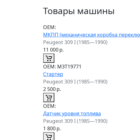
Товары машины
ОЕМ:
МКПП (механическая коробка переклю
Peugeot 309 I (1985—1990)
11 000
р.
ОЕМ:
M3T19771
Стартер
Peugeot 309 I (1985—1990)
2 500
р.
ОЕМ:
Датчик уровня топлива
Peugeot 309 I (1985—1990)
1 800
р.