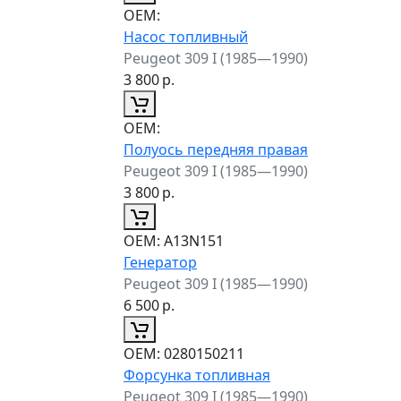
ОЕМ:
Насос топливный
Peugeot 309 I (1985—1990)
3 800
р.
ОЕМ:
Полуось передняя правая
Peugeot 309 I (1985—1990)
3 800
р.
ОЕМ:
A13N151
Генератор
Peugeot 309 I (1985—1990)
6 500
р.
ОЕМ:
0280150211
Форсунка топливная
Peugeot 309 I (1985—1990)