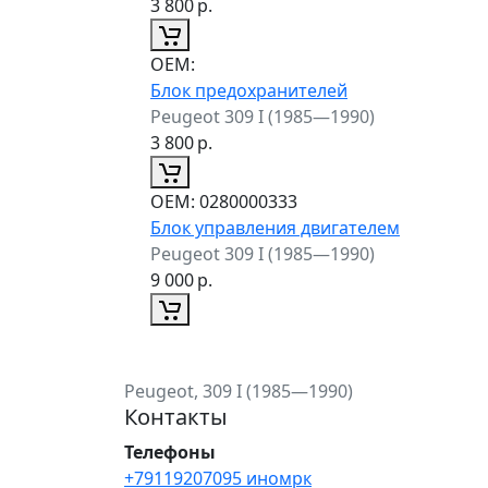
3 800
р.
ОЕМ:
Блок предохранителей
Peugeot 309 I (1985—1990)
3 800
р.
ОЕМ:
0280000333
Блок управления двигателем
Peugeot 309 I (1985—1990)
9 000
р.
Peugeot, 309 I (1985—1990)
Контакты
Телефоны
+79119207095 иномрк