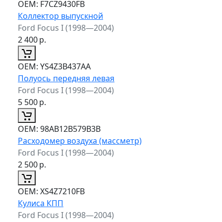
ОЕМ:
F7CZ9430FB
Коллектор выпускной
Ford Focus I (1998—2004)
2 400
р.
ОЕМ:
YS4Z3B437AA
Полуось передняя левая
Ford Focus I (1998—2004)
5 500
р.
ОЕМ:
98AB12B579B3B
Расходомер воздуха (массметр)
Ford Focus I (1998—2004)
2 500
р.
ОЕМ:
XS4Z7210FB
Кулиса КПП
Ford Focus I (1998—2004)