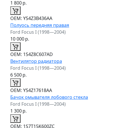
1 800
р.
ОЕМ:
YS4Z3B436AA
Полуось передняя правая
Ford Focus I (1998—2004)
10 000
р.
ОЕМ:
1S4Z8C607AD
Вентилятор радиатора
Ford Focus I (1998—2004)
6 500
р.
ОЕМ:
YS4Z17618AA
Бачок омывателя лобового стекла
Ford Focus I (1998—2004)
1 300
р.
ОЕМ:
1S7T15K600ZC