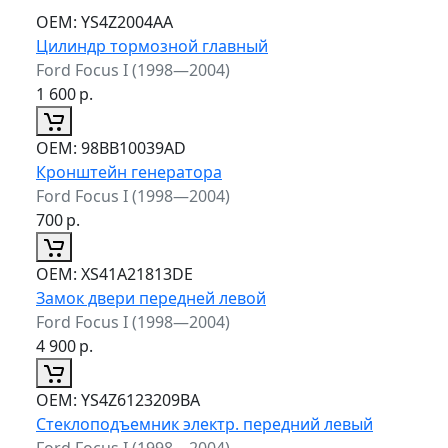
ОЕМ:
YS4Z2004AA
Цилиндр тормозной главный
Ford Focus I (1998—2004)
1 600
р.
ОЕМ:
98BB10039AD
Кронштейн генератора
Ford Focus I (1998—2004)
700
р.
ОЕМ:
XS41A21813DE
Замок двери передней левой
Ford Focus I (1998—2004)
4 900
р.
ОЕМ:
YS4Z6123209BA
Стеклоподъемник электр. передний левый
Ford Focus I (1998—2004)