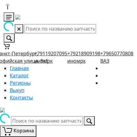
анкт-Петербург,
+79119207095
+79218909198
+79650770808
офийская улица, 8к5
иномрк
иномрк
ВАЗ
Главная
Каталог
Регионы
Выкуп
Контакты
Корзина