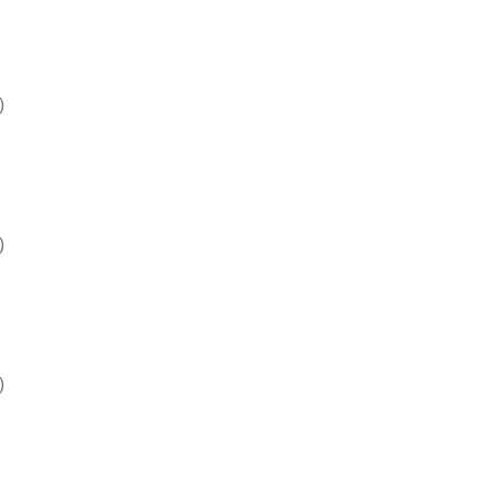
)
)
)