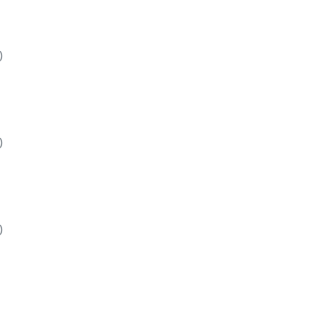
)
)
)