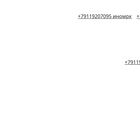
+79119207095 иномрк
+
+7911