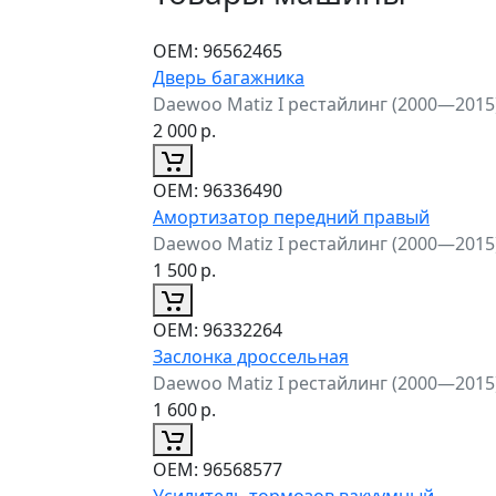
ОЕМ:
96562465
Дверь багажника
Daewoo Matiz I рестайлинг (2000—2015
2 000
р.
ОЕМ:
96336490
Амортизатор передний правый
Daewoo Matiz I рестайлинг (2000—2015
1 500
р.
ОЕМ:
96332264
Заслонка дроссельная
Daewoo Matiz I рестайлинг (2000—2015
1 600
р.
ОЕМ:
96568577
Усилитель тормозов вакуумный