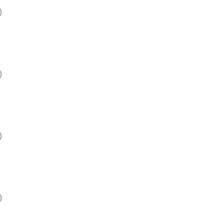
)
)
)
)