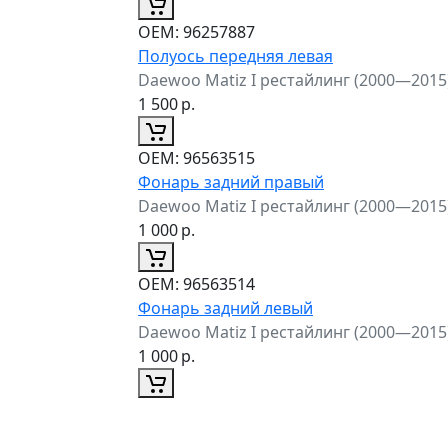
ОЕМ:
96257887
Полуось передняя левая
Daewoo Matiz I рестайлинг (2000—2015
1 500
р.
ОЕМ:
96563515
Фонарь задний правый
Daewoo Matiz I рестайлинг (2000—2015
1 000
р.
ОЕМ:
96563514
Фонарь задний левый
Daewoo Matiz I рестайлинг (2000—2015
1 000
р.