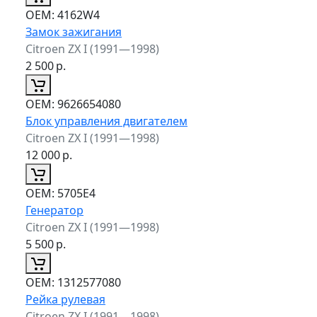
ОЕМ:
4162W4
Замок зажигания
Citroen ZX I (1991—1998)
2 500
р.
ОЕМ:
9626654080
Блок управления двигателем
Citroen ZX I (1991—1998)
12 000
р.
ОЕМ:
5705E4
Генератор
Citroen ZX I (1991—1998)
5 500
р.
ОЕМ:
1312577080
Рейка рулевая
Citroen ZX I (1991—1998)