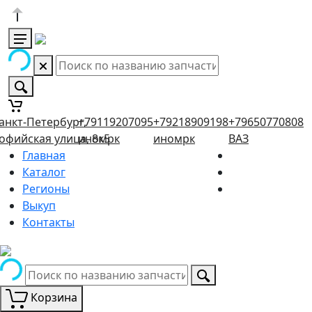
анкт-Петербург,
+79119207095
+79218909198
+79650770808
офийская улица, 8к5
иномрк
иномрк
ВАЗ
Главная
Каталог
Регионы
Выкуп
Контакты
Корзина