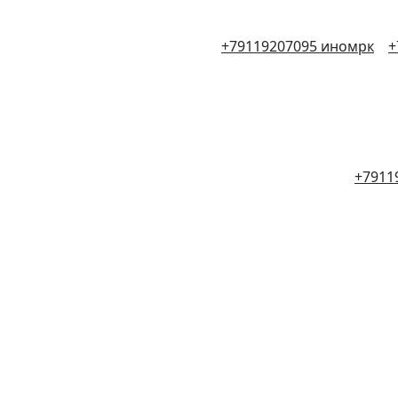
+79119207095 иномрк
+
+7911