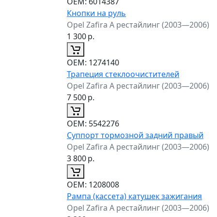
ОЕМ:
6014387
Кнопки на руль
Opel Zafira A рестайлинг (2003—2006)
1 300
р.
ОЕМ:
1274140
Трапеция стеклоочистителей
Opel Zafira A рестайлинг (2003—2006)
7 500
р.
ОЕМ:
5542276
Суппорт тормозной задний правый
Opel Zafira A рестайлинг (2003—2006)
3 800
р.
ОЕМ:
1208008
Рампа (кассета) катушек зажигания
Opel Zafira A рестайлинг (2003—2006)