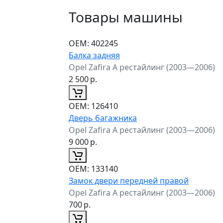
Товары машины
ОЕМ:
402245
Балка задняя
Opel Zafira A рестайлинг (2003—2006)
2 500
р.
ОЕМ:
126410
Дверь багажника
Opel Zafira A рестайлинг (2003—2006)
9 000
р.
ОЕМ:
133140
Замок двери передней правой
Opel Zafira A рестайлинг (2003—2006)
700
р.