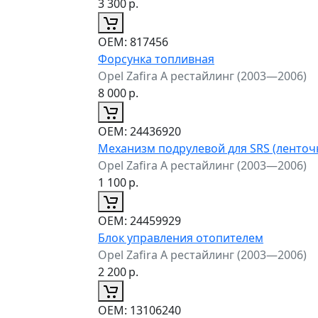
3 300
р.
ОЕМ:
817456
Форсунка топливная
Opel Zafira A рестайлинг (2003—2006)
8 000
р.
ОЕМ:
24436920
Механизм подрулевой для SRS (ленточ
Opel Zafira A рестайлинг (2003—2006)
1 100
р.
ОЕМ:
24459929
Блок управления отопителем
Opel Zafira A рестайлинг (2003—2006)
2 200
р.
ОЕМ:
13106240