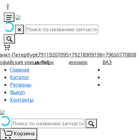
анкт-Петербург,
+79119207095
+79218909198
+79650770808
офийская улица, 8к5
иномрк
иномрк
ВАЗ
Главная
Каталог
Регионы
Выкуп
Контакты
Корзина