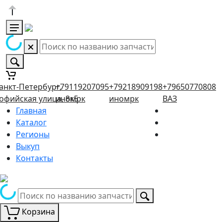
анкт-Петербург,
+79119207095
+79218909198
+79650770808
офийская улица, 8к5
иномрк
иномрк
ВАЗ
Главная
Каталог
Регионы
Выкуп
Контакты
Корзина