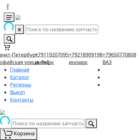
анкт-Петербург,
+79119207095
+79218909198
+79650770808
офийская улица, 8к5
иномрк
иномрк
ВАЗ
Главная
Каталог
Регионы
Выкуп
Контакты
Корзина