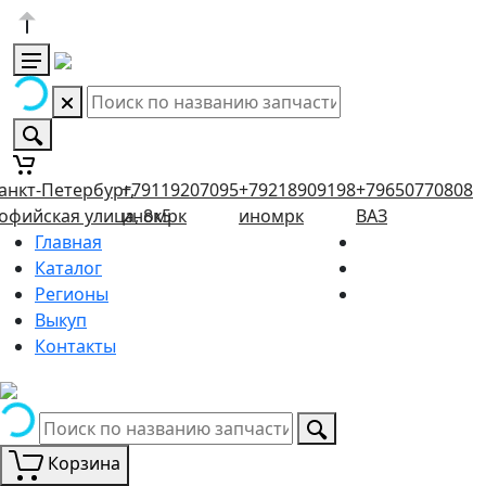
анкт-Петербург,
+79119207095
+79218909198
+79650770808
офийская улица, 8к5
иномрк
иномрк
ВАЗ
Главная
Каталог
Регионы
Выкуп
Контакты
Корзина