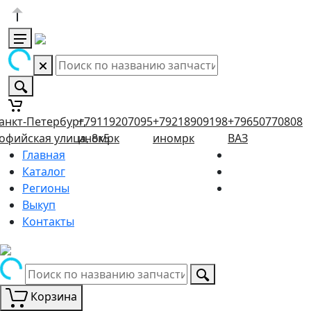
анкт-Петербург,
+79119207095
+79218909198
+79650770808
офийская улица, 8к5
иномрк
иномрк
ВАЗ
Главная
Каталог
Регионы
Выкуп
Контакты
Корзина