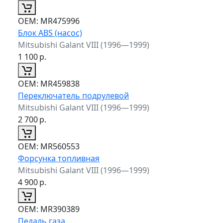
ОЕМ:
MR475996
Блок ABS (насос)
Mitsubishi Galant VIII (1996—1999)
1 100
р.
ОЕМ:
MR459838
Переключатель подрулевой
Mitsubishi Galant VIII (1996—1999)
2 700
р.
ОЕМ:
MR560553
Форсунка топливная
Mitsubishi Galant VIII (1996—1999)
4 900
р.
ОЕМ:
MR390389
Педаль газа