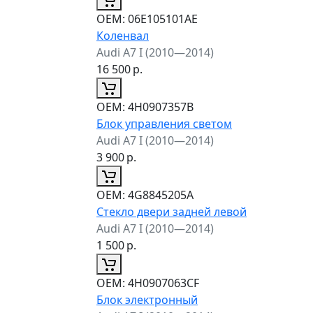
ОЕМ:
06E105101AE
Коленвал
Audi A7 I (2010—2014)
16 500
р.
ОЕМ:
4H0907357B
Блок управления светом
Audi A7 I (2010—2014)
3 900
р.
ОЕМ:
4G8845205A
Стекло двери задней левой
Audi A7 I (2010—2014)
1 500
р.
ОЕМ:
4H0907063CF
Блок электронный