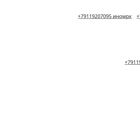
+79119207095 иномрк
+
+7911