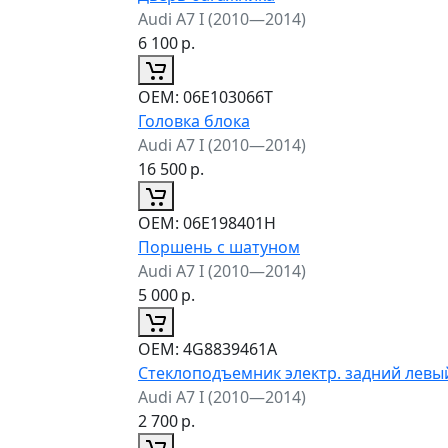
Audi A7 I (2010—2014)
6 100
р.
ОЕМ:
06E103066T
Головка блока
Audi A7 I (2010—2014)
16 500
р.
ОЕМ:
06E198401H
Поршень с шатуном
Audi A7 I (2010—2014)
5 000
р.
ОЕМ:
4G8839461A
Стеклоподъемник электр. задний левы
Audi A7 I (2010—2014)
2 700
р.