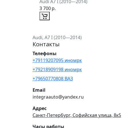
Audi A7 I (2010—2014)
3 700
р.
Audi, A7 I (2010—2014)
Контакты
Телефоны
+79119207095 иномрк
+79218909198 иномрк
+79650770808 ВАЗ
Email
integraauto@yandex.ru
Адрес
Санкт-Петербург, Софийская улица, 8к5
Часы работы