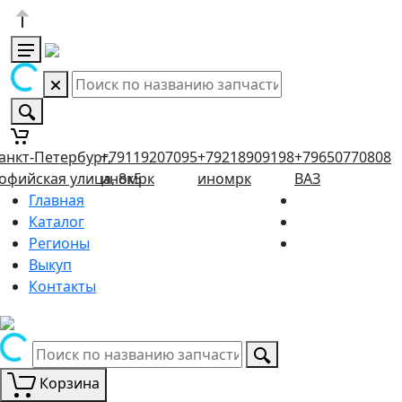
анкт-Петербург,
+79119207095
+79218909198
+79650770808
офийская улица, 8к5
иномрк
иномрк
ВАЗ
Главная
Каталог
Регионы
Выкуп
Контакты
Корзина