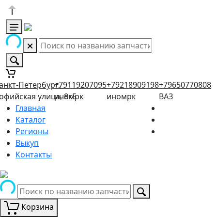
анкт-Петербург,
+79119207095
+79218909198
+79650770808
офийская улица, 8к5
иномрк
иномрк
ВАЗ
Главная
Каталог
Регионы
Выкуп
Контакты
Корзина