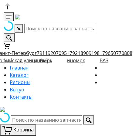
анкт-Петербург,
+79119207095
+79218909198
+79650770808
офийская улица, 8к5
иномрк
иномрк
ВАЗ
Главная
Каталог
Регионы
Выкуп
Контакты
Корзина