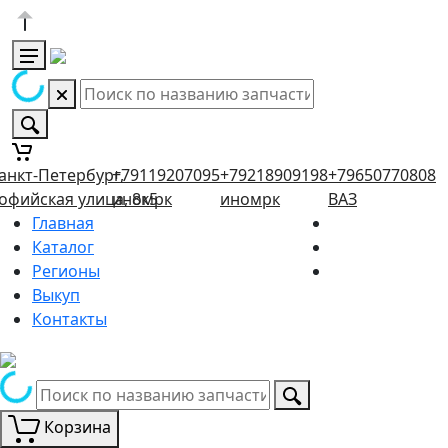
анкт-Петербург,
+79119207095
+79218909198
+79650770808
офийская улица, 8к5
иномрк
иномрк
ВАЗ
Главная
Каталог
Регионы
Выкуп
Контакты
Корзина