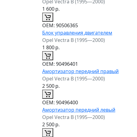
Opel Vectra B (1995—2000)
1 600
р.
ОЕМ:
90506365
Блок управления двигателем
Opel Vectra B (1995—2000)
1 800
р.
ОЕМ:
90496401
Амортизатор передний правый
Opel Vectra B (1995—2000)
2 500
р.
ОЕМ:
90496400
Амортизатор передний левый
Opel Vectra B (1995—2000)
2 500
р.