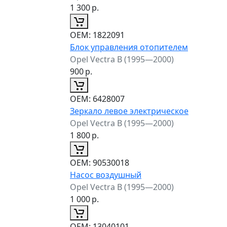
1 300
р.
ОЕМ:
1822091
Блок управления отопителем
Opel Vectra B (1995—2000)
900
р.
ОЕМ:
6428007
Зеркало левое электрическое
Opel Vectra B (1995—2000)
1 800
р.
ОЕМ:
90530018
Насос воздушный
Opel Vectra B (1995—2000)
1 000
р.
ОЕМ:
13040101