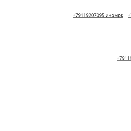
+79119207095 иномрк
+
+7911