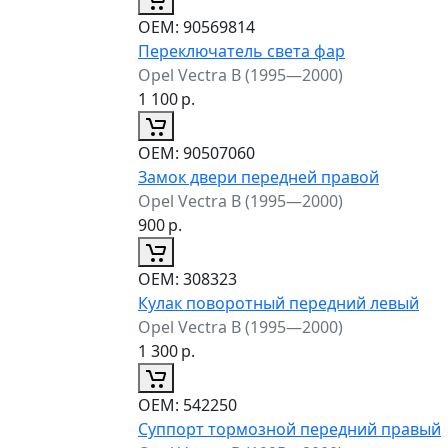
ОЕМ:
90569814
Переключатель света фар
Opel Vectra B (1995—2000)
1 100
р.
ОЕМ:
90507060
Замок двери передней правой
Opel Vectra B (1995—2000)
900
р.
ОЕМ:
308323
Кулак поворотный передний левый
Opel Vectra B (1995—2000)
1 300
р.
ОЕМ:
542250
Суппорт тормозной передний правый