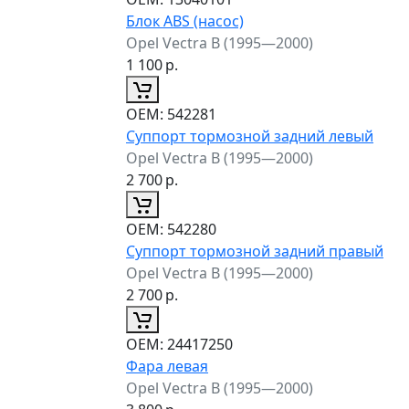
Блок ABS (насос)
Opel Vectra B (1995—2000)
1 100
р.
ОЕМ:
542281
Суппорт тормозной задний левый
Opel Vectra B (1995—2000)
2 700
р.
ОЕМ:
542280
Суппорт тормозной задний правый
Opel Vectra B (1995—2000)
2 700
р.
ОЕМ:
24417250
Фара левая
Opel Vectra B (1995—2000)