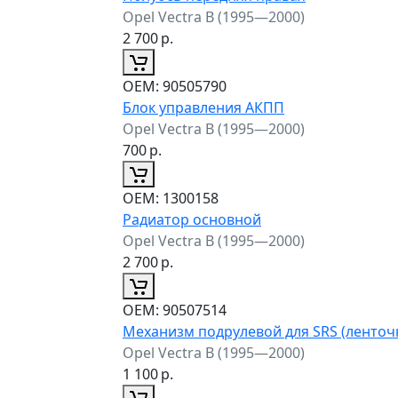
Opel Vectra B (1995—2000)
2 700
р.
ОЕМ:
90505790
Блок управления АКПП
Opel Vectra B (1995—2000)
700
р.
ОЕМ:
1300158
Радиатор основной
Opel Vectra B (1995—2000)
2 700
р.
ОЕМ:
90507514
Механизм подрулевой для SRS (ленточ
Opel Vectra B (1995—2000)
1 100
р.