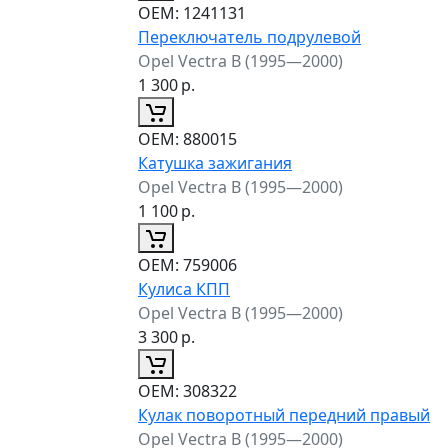
ОЕМ:
1241131
Переключатель подрулевой
Opel Vectra B (1995—2000)
1 300
р.
ОЕМ:
880015
Катушка зажигания
Opel Vectra B (1995—2000)
1 100
р.
ОЕМ:
759006
Кулиса КПП
Opel Vectra B (1995—2000)
3 300
р.
ОЕМ:
308322
Кулак поворотный передний правый
Opel Vectra B (1995—2000)