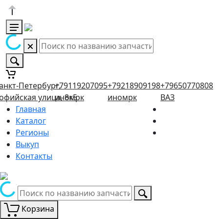
анкт-Петербург,
+79119207095
+79218909198
+79650770808
офийская улица, 8к5
иномрк
иномрк
ВАЗ
Главная
Каталог
Регионы
Выкуп
Контакты
Корзина