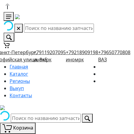
анкт-Петербург,
+79119207095
+79218909198
+79650770808
офийская улица, 8к5
иномрк
иномрк
ВАЗ
Главная
Каталог
Регионы
Выкуп
Контакты
Корзина