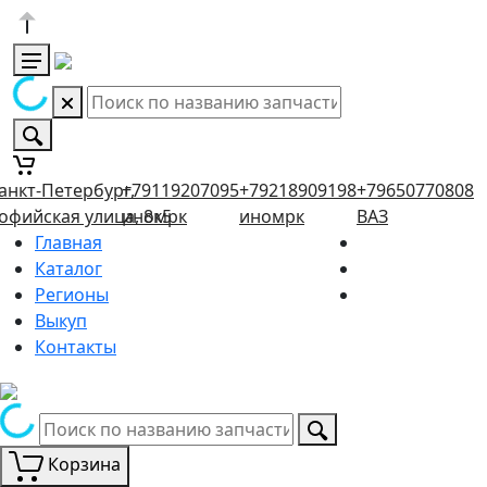
анкт-Петербург,
+79119207095
+79218909198
+79650770808
офийская улица, 8к5
иномрк
иномрк
ВАЗ
Главная
Каталог
Регионы
Выкуп
Контакты
Корзина