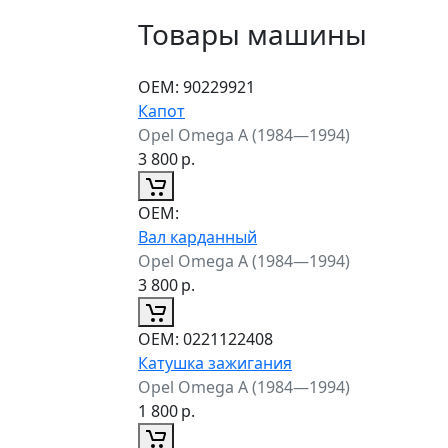
Товары машины
ОЕМ:
90229921
Капот
Opel Omega A (1984—1994)
3 800
р.
ОЕМ:
Вал карданный
Opel Omega A (1984—1994)
3 800
р.
ОЕМ:
0221122408
Катушка зажигания
Opel Omega A (1984—1994)
1 800
р.