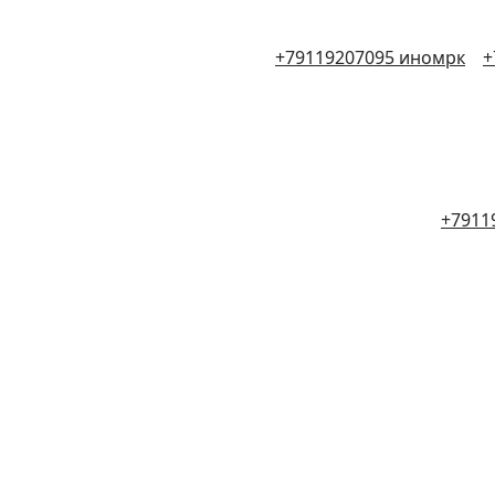
+79119207095 иномрк
+
+7911