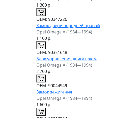
1 300
р.
ОЕМ:
90347226
Замок двери передней правой
Opel Omega A (1984—1994)
1 100
р.
ОЕМ:
90351648
Блок управления двигателем
Opel Omega A (1984—1994)
2 700
р.
ОЕМ:
90044949
Замок зажигания
Opel Omega A (1984—1994)
1 600
р.