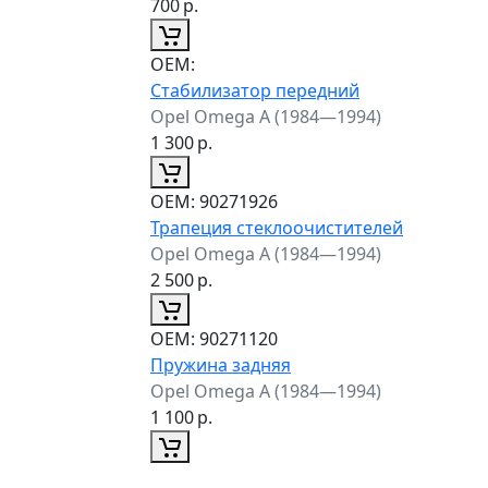
700
р.
ОЕМ:
Стабилизатор передний
Opel Omega A (1984—1994)
1 300
р.
ОЕМ:
90271926
Трапеция стеклоочистителей
Opel Omega A (1984—1994)
2 500
р.
ОЕМ:
90271120
Пружина задняя
Opel Omega A (1984—1994)
1 100
р.