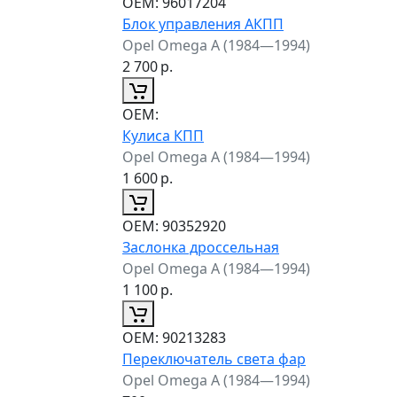
ОЕМ:
96017204
Блок управления АКПП
Opel Omega A (1984—1994)
2 700
р.
ОЕМ:
Кулиса КПП
Opel Omega A (1984—1994)
1 600
р.
ОЕМ:
90352920
Заслонка дроссельная
Opel Omega A (1984—1994)
1 100
р.
ОЕМ:
90213283
Переключатель света фар
Opel Omega A (1984—1994)