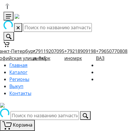
анкт-Петербург,
+79119207095
+79218909198
+79650770808
офийская улица, 8к5
иномрк
иномрк
ВАЗ
Главная
Каталог
Регионы
Выкуп
Контакты
Корзина