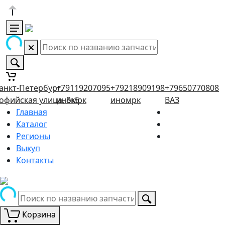
анкт-Петербург,
+79119207095
+79218909198
+79650770808
офийская улица, 8к5
иномрк
иномрк
ВАЗ
Главная
Каталог
Регионы
Выкуп
Контакты
Корзина