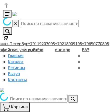
анкт-Петербург,
+79119207095
+79218909198
+79650770808
офийская улица, 8к5
иномрк
иномрк
ВАЗ
Главная
Каталог
Регионы
Выкуп
Контакты
Корзина