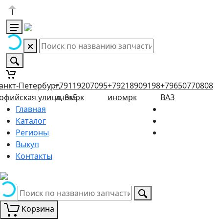
анкт-Петербург,
+79119207095
+79218909198
+79650770808
офийская улица, 8к5
иномрк
иномрк
ВАЗ
Главная
Каталог
Регионы
Выкуп
Контакты
Корзина