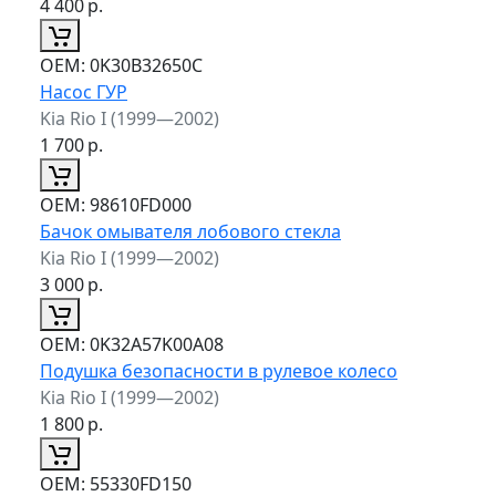
4 400
р.
ОЕМ:
0K30B32650C
Насос ГУР
Kia Rio I (1999—2002)
1 700
р.
ОЕМ:
98610FD000
Бачок омывателя лобового стекла
Kia Rio I (1999—2002)
3 000
р.
ОЕМ:
0K32A57K00A08
Подушка безопасности в рулевое колесо
Kia Rio I (1999—2002)
1 800
р.
ОЕМ:
55330FD150