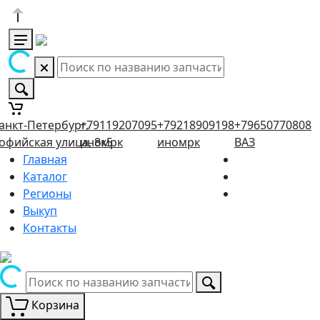
анкт-Петербург,
+79119207095
+79218909198
+79650770808
офийская улица, 8к5
иномрк
иномрк
ВАЗ
Главная
Каталог
Регионы
Выкуп
Контакты
Корзина