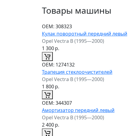
Товары машины
ОЕМ:
308323
Кулак поворотный передний левый
Opel Vectra B (1995—2000)
1 300
р.
ОЕМ:
1274132
Трапеция стеклоочистителей
Opel Vectra B (1995—2000)
1 800
р.
ОЕМ:
344307
Амортизатор передний левый
Opel Vectra B (1995—2000)
2 400
р.