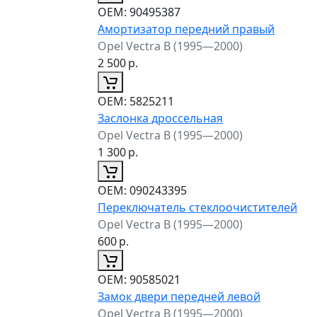
ОЕМ:
90495387
Амортизатор передний правый
Opel Vectra B (1995—2000)
2 500
р.
ОЕМ:
5825211
Заслонка дроссельная
Opel Vectra B (1995—2000)
1 300
р.
ОЕМ:
090243395
Переключатель стеклоочистителей
Opel Vectra B (1995—2000)
600
р.
ОЕМ:
90585021
Замок двери передней левой
Opel Vectra B (1995—2000)