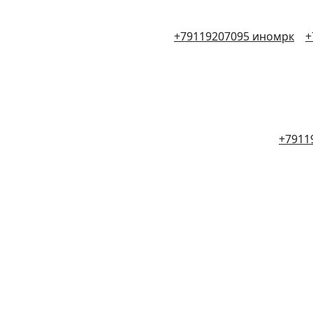
+79119207095 иномрк
+
+7911