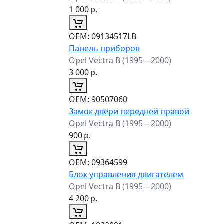
1 000
р.
ОЕМ:
09134517LB
Панель приборов
Opel Vectra B (1995—2000)
3 000
р.
ОЕМ:
90507060
Замок двери передней правой
Opel Vectra B (1995—2000)
900
р.
ОЕМ:
09364599
Блок управления двигателем
Opel Vectra B (1995—2000)
4 200
р.