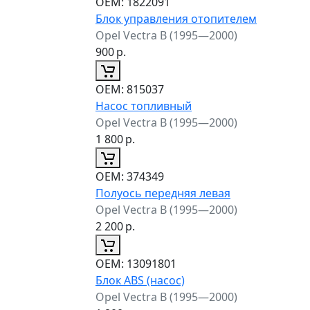
ОЕМ:
1822091
Блок управления отопителем
Opel Vectra B (1995—2000)
900
р.
ОЕМ:
815037
Насос топливный
Opel Vectra B (1995—2000)
1 800
р.
ОЕМ:
374349
Полуось передняя левая
Opel Vectra B (1995—2000)
2 200
р.
ОЕМ:
13091801
Блок ABS (насос)
Opel Vectra B (1995—2000)