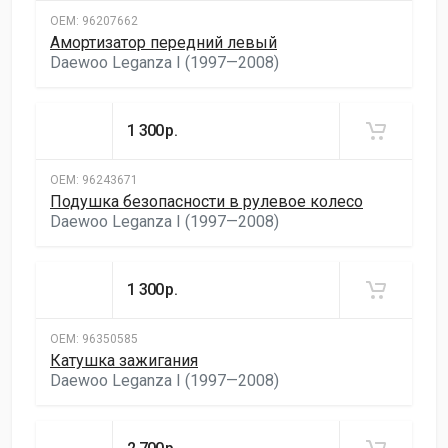
ОЕМ:
96207662
Амортизатор передний левый
Daewoo Leganza I (1997—2008)
1 300
р.
ОЕМ:
96243671
Подушка безопасности в рулевое колесо
Daewoo Leganza I (1997—2008)
1 300
р.
ОЕМ:
96350585
Катушка зажигания
Daewoo Leganza I (1997—2008)