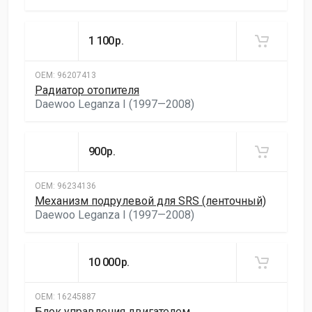
1 100
р.
ОЕМ:
96207413
Радиатор отопителя
Daewoo Leganza I (1997—2008)
900
р.
ОЕМ:
96234136
Механизм подрулевой для SRS (ленточный)
Daewoo Leganza I (1997—2008)
10 000
р.
ОЕМ:
16245887
Блок управления двигателем