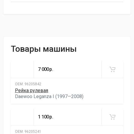
Товары машины
7 000
р.
ОЕМ:
96205842
Рейка рулевая
Daewoo Leganza I (1997—2008)
1 100
р.
ОЕМ:
96205241