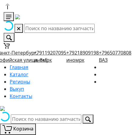
анкт-Петербург,
+79119207095
+79218909198
+79650770808
офийская улица, 8к5
иномрк
иномрк
ВАЗ
Главная
Каталог
Регионы
Выкуп
Контакты
Корзина