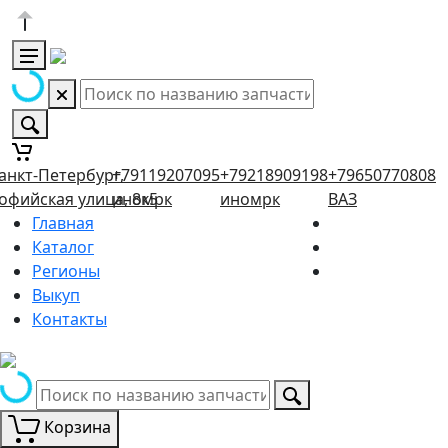
анкт-Петербург,
+79119207095
+79218909198
+79650770808
офийская улица, 8к5
иномрк
иномрк
ВАЗ
Главная
Каталог
Регионы
Выкуп
Контакты
Корзина