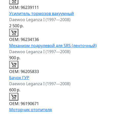
ОЕМ:
96239111
Усилитель тормозов вакуумный
Daewoo Leganza I (1997—2008)
2 500
р.
ОЕМ:
96234136
Механизм подрулевой для SRS (ленточный)
Daewoo Leganza I (1997—2008)
900
р.
ОЕМ:
96205833
Бачок ГУР
Daewoo Leganza I (1997—2008)
600
р.
ОЕМ:
96190671
Моторчик отопителя