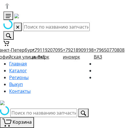
анкт-Петербург,
+79119207095
+79218909198
+79650770808
офийская улица, 8к5
иномрк
иномрк
ВАЗ
Главная
Каталог
Регионы
Выкуп
Контакты
Корзина