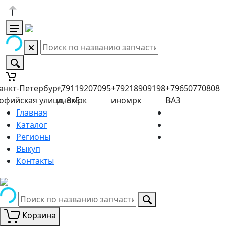
анкт-Петербург,
+79119207095
+79218909198
+79650770808
офийская улица, 8к5
иномрк
иномрк
ВАЗ
Главная
Каталог
Регионы
Выкуп
Контакты
Корзина