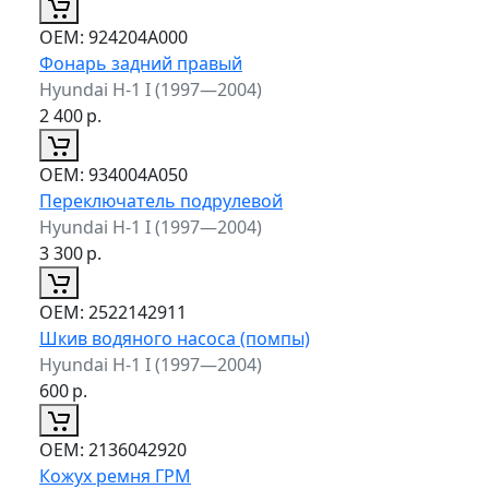
ОЕМ:
924204A000
Фонарь задний правый
Hyundai H-1 I (1997—2004)
2 400
р.
ОЕМ:
934004A050
Переключатель подрулевой
Hyundai H-1 I (1997—2004)
3 300
р.
ОЕМ:
2522142911
Шкив водяного насоса (помпы)
Hyundai H-1 I (1997—2004)
600
р.
ОЕМ:
2136042920
Кожух ремня ГРМ