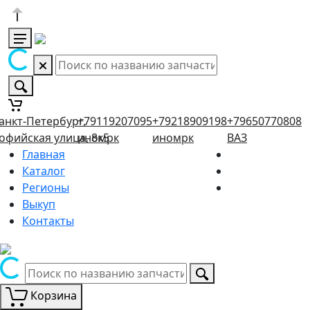
анкт-Петербург,
+79119207095
+79218909198
+79650770808
офийская улица, 8к5
иномрк
иномрк
ВАЗ
Главная
Каталог
Регионы
Выкуп
Контакты
Корзина