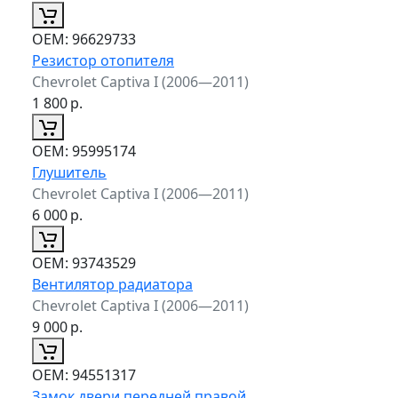
ОЕМ:
96629733
Резистор отопителя
Chevrolet Captiva I (2006—2011)
1 800
р.
ОЕМ:
95995174
Глушитель
Chevrolet Captiva I (2006—2011)
6 000
р.
ОЕМ:
93743529
Вентилятор радиатора
Chevrolet Captiva I (2006—2011)
9 000
р.
ОЕМ:
94551317
Замок двери передней правой