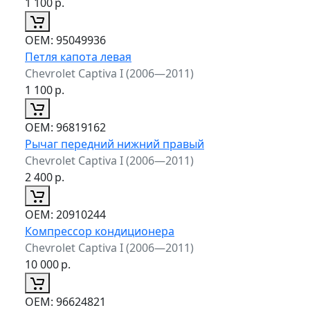
1 100
р.
ОЕМ:
95049936
Петля капота левая
Chevrolet Captiva I (2006—2011)
1 100
р.
ОЕМ:
96819162
Рычаг передний нижний правый
Chevrolet Captiva I (2006—2011)
2 400
р.
ОЕМ:
20910244
Компрессор кондиционера
Chevrolet Captiva I (2006—2011)
10 000
р.
ОЕМ:
96624821