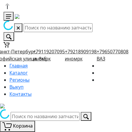
анкт-Петербург,
+79119207095
+79218909198
+79650770808
офийская улица, 8к5
иномрк
иномрк
ВАЗ
Главная
Каталог
Регионы
Выкуп
Контакты
Корзина