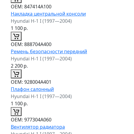
ОЕМ:
847414A100
Накладка центральной консоли
Hyundai H-1 I (1997—2004)
1 100
р.
ОЕМ:
888704A400
Ремень безопасности передний
Hyundai H-1 I (1997—2004)
2 200
р.
ОЕМ:
928004A401
Плафон салонный
Hyundai H-1 I (1997—2004)
1 100
р.
ОЕМ:
977304A060
Вентилятор радиатора
Hyundai H-1 I (1997—2004)