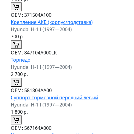
ОЕМ:
371504A100
Крепление АКБ (корпус/подставка)
Hyundai H-1 I (1997—2004)
700
р.
ОЕМ:
847104A000LK
Торпедо
Hyundai H-1 I (1997—2004)
2 700
р.
ОЕМ:
581804AA00
Суппорт тормозной передний левый
Hyundai H-1 I (1997—2004)
1 800
р.
ОЕМ:
567164A000