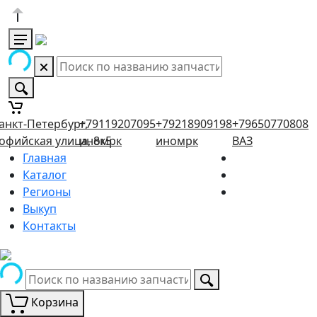
анкт-Петербург,
+79119207095
+79218909198
+79650770808
офийская улица, 8к5
иномрк
иномрк
ВАЗ
Главная
Каталог
Регионы
Выкуп
Контакты
Корзина