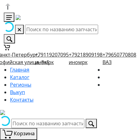
анкт-Петербург,
+79119207095
+79218909198
+79650770808
офийская улица, 8к5
иномрк
иномрк
ВАЗ
Главная
Каталог
Регионы
Выкуп
Контакты
Корзина