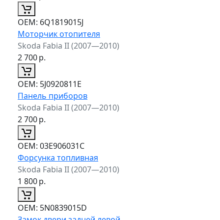
ОЕМ:
6Q1819015J
Моторчик отопителя
Skoda Fabia II (2007—2010)
2 700
р.
ОЕМ:
5J0920811E
Панель приборов
Skoda Fabia II (2007—2010)
2 700
р.
ОЕМ:
03E906031C
Форсунка топливная
Skoda Fabia II (2007—2010)
1 800
р.
ОЕМ:
5N0839015D
Замок двери задней левой