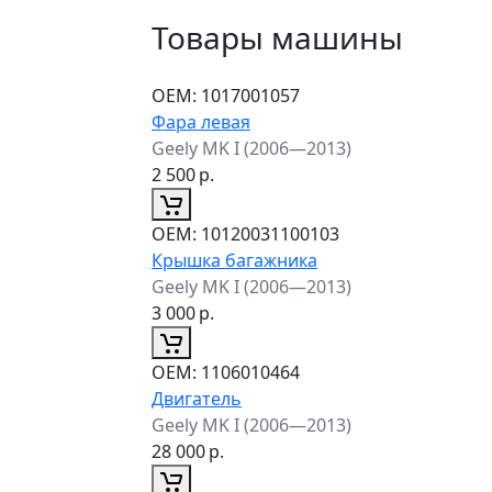
Товары машины
ОЕМ:
1017001057
Фара левая
Geely MK I (2006—2013)
2 500
р.
ОЕМ:
10120031100103
Крышка багажника
Geely MK I (2006—2013)
3 000
р.
ОЕМ:
1106010464
Двигатель
Geely MK I (2006—2013)
28 000
р.