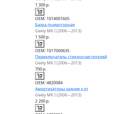
1 300
р.
ОЕМ:
1014001605
Балка подмоторная
Geely MK I (2006—2013)
1 500
р.
ОЕМ:
1017000635
Переключатель стеклоочистителей
Geely MK I (2006—2013)
700
р.
ОЕМ:
4820084
Амортизаторы задние к-кт
Geely MK I (2006—2013)
2 200
р.