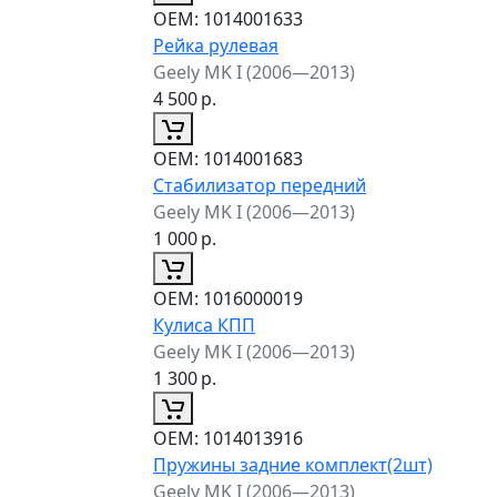
ОЕМ:
1014001633
Рейка рулевая
Geely MK I (2006—2013)
4 500
р.
ОЕМ:
1014001683
Стабилизатор передний
Geely MK I (2006—2013)
1 000
р.
ОЕМ:
1016000019
Кулиса КПП
Geely MK I (2006—2013)
1 300
р.
ОЕМ:
1014013916
Пружины задние комплект(2шт)
Geely MK I (2006—2013)