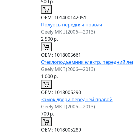
500
р.
ОЕМ:
101400142051
Полуось передняя правая
Geely MK I (2006—2013)
2 500
р.
ОЕМ:
1018005661
Стеклоподъемник электр. передний л
Geely MK I (2006—2013)
1 000
р.
ОЕМ:
1018005290
Замок двери передней правой
Geely MK I (2006—2013)
700
р.
ОЕМ:
1018005289