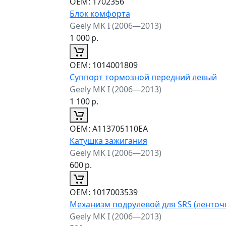
ОЕМ:
1702356
Блок комфорта
Geely MK I (2006—2013)
1 000
р.
ОЕМ:
1014001809
Суппорт тормозной передний левый
Geely MK I (2006—2013)
1 100
р.
ОЕМ:
A113705110EA
Катушка зажигания
Geely MK I (2006—2013)
600
р.
ОЕМ:
1017003539
Механизм подрулевой для SRS (ленточ
Geely MK I (2006—2013)