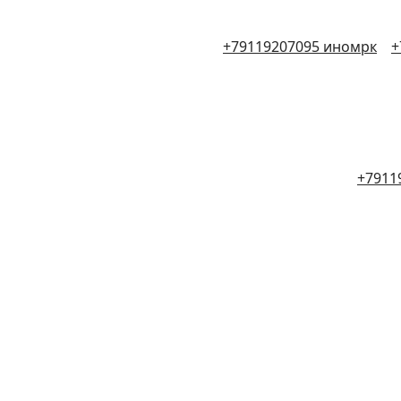
+79119207095 иномрк
+
+7911