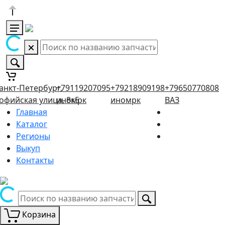
анкт-Петербург,
+79119207095
+79218909198
+79650770808
офийская улица, 8к5
иномрк
иномрк
ВАЗ
Главная
Каталог
Регионы
Выкуп
Контакты
Корзина