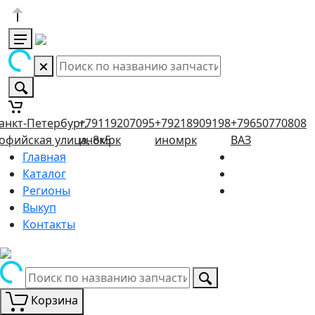
анкт-Петербург,
+79119207095
+79218909198
+79650770808
офийская улица, 8к5
иномрк
иномрк
ВАЗ
Главная
Каталог
Регионы
Выкуп
Контакты
Корзина