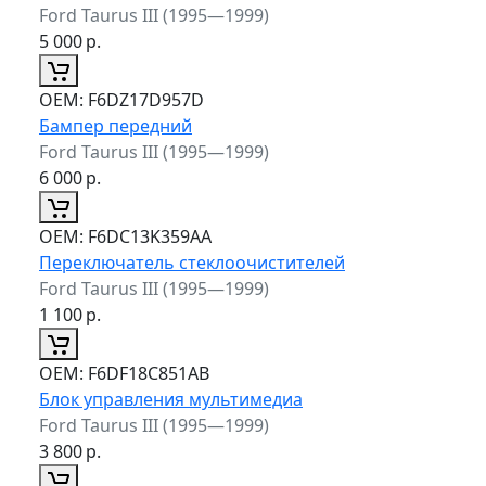
Ford Taurus III (1995—1999)
5 000
р.
ОЕМ:
F6DZ17D957D
Бампер передний
Ford Taurus III (1995—1999)
6 000
р.
ОЕМ:
F6DC13K359AA
Переключатель стеклоочистителей
Ford Taurus III (1995—1999)
1 100
р.
ОЕМ:
F6DF18C851AB
Блок управления мультимедиа
Ford Taurus III (1995—1999)
3 800
р.