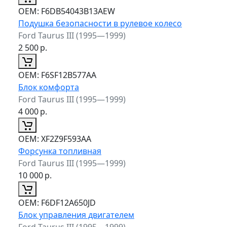
ОЕМ:
F6DB54043B13AEW
Подушка безопасности в рулевое колесо
Ford Taurus III (1995—1999)
2 500
р.
ОЕМ:
F6SF12B577AA
Блок комфорта
Ford Taurus III (1995—1999)
4 000
р.
ОЕМ:
XF2Z9F593AA
Форсунка топливная
Ford Taurus III (1995—1999)
10 000
р.
ОЕМ:
F6DF12A650JD
Блок управления двигателем
Ford Taurus III (1995—1999)