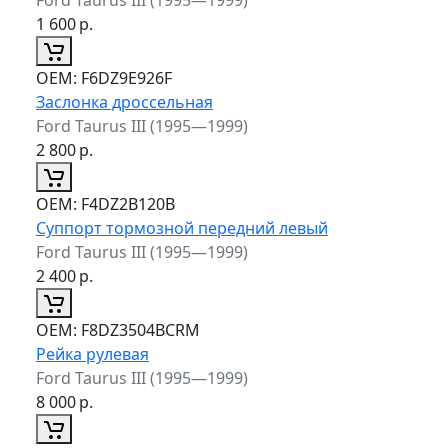
1 600
р.
ОЕМ:
F6DZ9E926F
Заслонка дроссельная
Ford Taurus III (1995—1999)
2 800
р.
ОЕМ:
F4DZ2B120B
Суппорт тормозной передний левый
Ford Taurus III (1995—1999)
2 400
р.
ОЕМ:
F8DZ3504BCRM
Рейка рулевая
Ford Taurus III (1995—1999)
8 000
р.