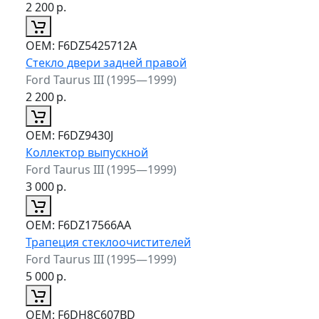
2 200
р.
ОЕМ:
F6DZ5425712A
Стекло двери задней правой
Ford Taurus III (1995—1999)
2 200
р.
ОЕМ:
F6DZ9430J
Коллектор выпускной
Ford Taurus III (1995—1999)
3 000
р.
ОЕМ:
F6DZ17566AA
Трапеция стеклоочистителей
Ford Taurus III (1995—1999)
5 000
р.
ОЕМ:
F6DH8C607BD