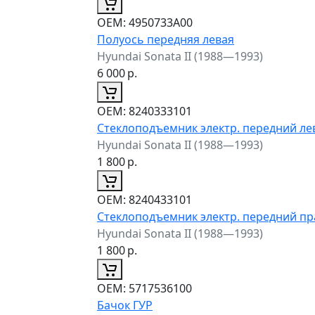
ОЕМ:
4950733A00
Полуось передняя левая
Hyundai Sonata II (1988—1993)
6 000
р.
ОЕМ:
8240333101
Стеклоподъемник электр. передний л
Hyundai Sonata II (1988—1993)
1 800
р.
ОЕМ:
8240433101
Стеклоподъемник электр. передний п
Hyundai Sonata II (1988—1993)
1 800
р.
ОЕМ:
5717536100
Бачок ГУР