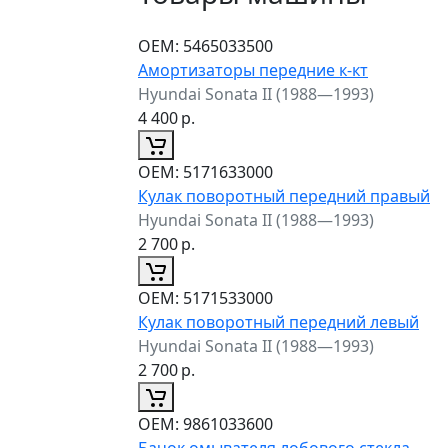
ОЕМ:
5465033500
Амортизаторы передние к-кт
Hyundai Sonata II (1988—1993)
4 400
р.
ОЕМ:
5171633000
Кулак поворотный передний правый
Hyundai Sonata II (1988—1993)
2 700
р.
ОЕМ:
5171533000
Кулак поворотный передний левый
Hyundai Sonata II (1988—1993)
2 700
р.
ОЕМ:
9861033600
Бачок омывателя лобового стекла