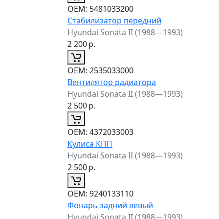
ОЕМ:
5481033200
Стабилизатор передний
Hyundai Sonata II (1988—1993)
2 200
р.
ОЕМ:
2535033000
Вентилятор радиатора
Hyundai Sonata II (1988—1993)
2 500
р.
ОЕМ:
4372033003
Кулиса КПП
Hyundai Sonata II (1988—1993)
2 500
р.
ОЕМ:
9240133110
Фонарь задний левый
Hyundai Sonata II (1988—1993)