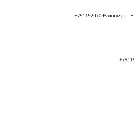
+79119207095 иномрк
+
+7911