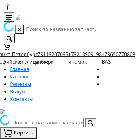
анкт-Петербург,
+79119207095
+79218909198
+79650770808
офийская улица, 8к5
иномрк
иномрк
ВАЗ
Главная
Каталог
Регионы
Выкуп
Контакты
Корзина