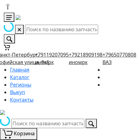
анкт-Петербург,
+79119207095
+79218909198
+79650770808
офийская улица, 8к5
иномрк
иномрк
ВАЗ
Главная
Каталог
Регионы
Выкуп
Контакты
Корзина