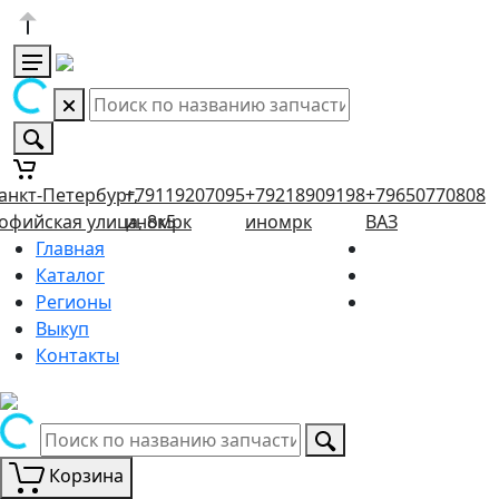
анкт-Петербург,
+79119207095
+79218909198
+79650770808
офийская улица, 8к5
иномрк
иномрк
ВАЗ
Главная
Каталог
Регионы
Выкуп
Контакты
Корзина