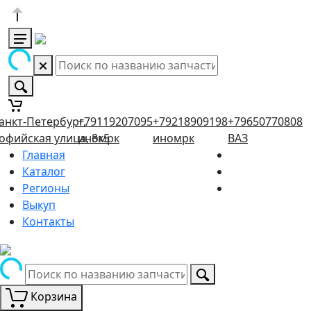
анкт-Петербург,
+79119207095
+79218909198
+79650770808
офийская улица, 8к5
иномрк
иномрк
ВАЗ
Главная
Каталог
Регионы
Выкуп
Контакты
Корзина