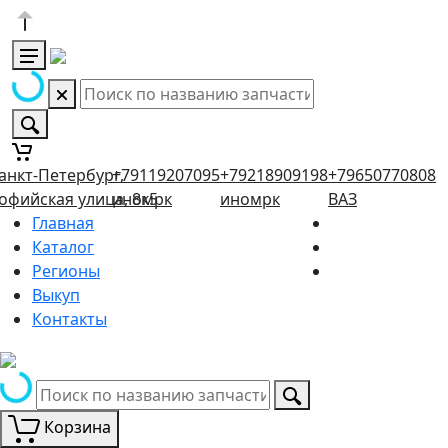
анкт-Петербург,
+79119207095
+79218909198
+79650770808
офийская улица, 8к5
иномрк
иномрк
ВАЗ
Главная
Каталог
Регионы
Выкуп
Контакты
Корзина